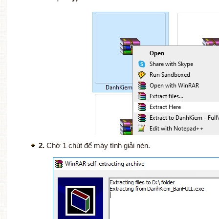
2.
Chờ 1 chút để máy tính giải nén.