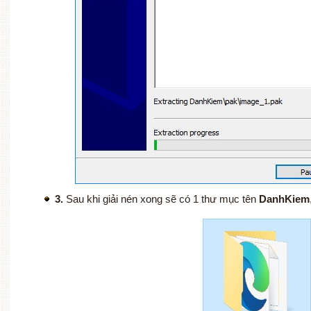
3.
Sau khi giải nén xong sẽ có 1 thư mục tên
DanhKiem