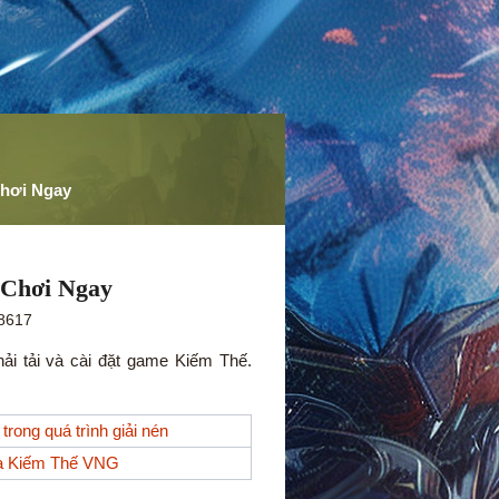
Chơi Ngay
n Chơi Ngay
38617
hải tải và cài đặt game Kiếm Thế.
 trong quá trình giải nén
a Kiếm Thế VNG