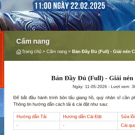
Cẩm nang
Trang chủ
>
Cẩm nang
>
Bản Đầy Đủ (Full) - Giải nén 
Bản Đầy Đủ (Full) - Giải né
Ngày: 11-05-2026 - Lượt xem: 
Để bắt đầu hành trình bôn tẩu giang hồ, quý nhân sĩ cần p
Thông tin hướng dẫn cách tải & cài đặt như sau:
Hướng dẫn Tải
Hướng dẫn Cài Đặt
Sửa lỗi
-
-
Cài qu