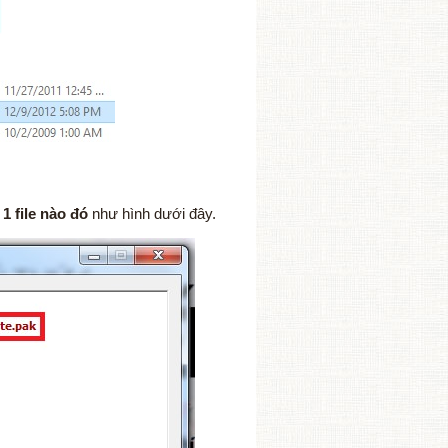
i
1 file nào đó
như hình dưới đây.