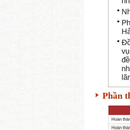
nh
Nh
Ph
Hả
Đồ
vụ
đề
nh
lã
Phần t
Hoàn thà
Hoàn thà