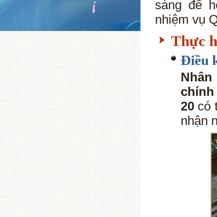
sàng để h
nhiệm vụ 
Thực h
Điều 
Nhân 
chính
20
có 
nhận n