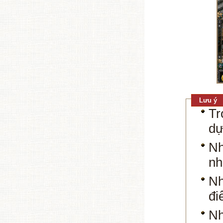
Lưu ý
Tr
dự
Nh
nh
Nh
đi
Nh