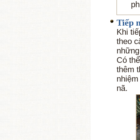
ph
Tiếp 
Khi ti
theo c
những
Có thể
thêm t
nhiệm 
nã.