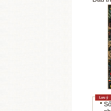
Lưu ý
Số