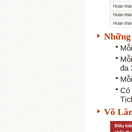
Hoàn thà
Hoàn thà
Hoàn thà
Những 
Mỗi
Mỗi
đa 
Mỗi
Có 
Tịc
Võ Lâm
Điều kiệ