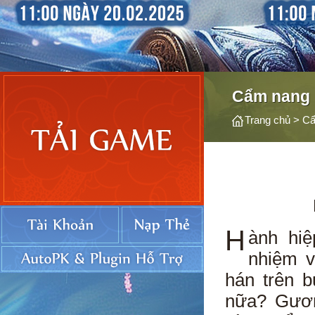
Cẩm nang
Trang chủ
>
Cẩ
H
ành hiệ
nhiệm v
hán trên 
nữa? Gươm