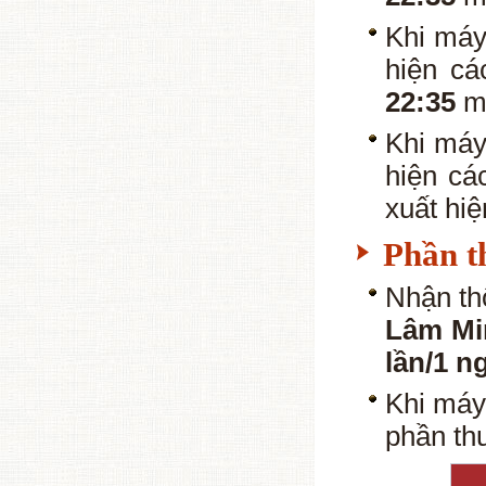
Khi máy
hiện c
22:35
mỗ
Khi máy
hiện cá
xuất hi
Phần t
Nhận t
Lâm Mi
lần/1 n
Khi máy
phần t