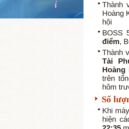
Thành v
Hoàng K
hội
BOSS 5
điểm
, 
Thành v
Tài P
Hoàng 
trên tổ
hôm tr
Số lượ
Khi máy
hiện c
22:35
mỗ