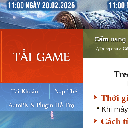
Cẩm nang
Trang chủ
>
Cẩ
Tre
Thời g
Khi máy
Cách t