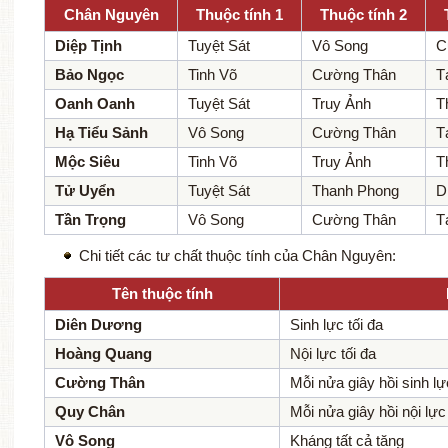
Chân Nguyên
Thuộc tính 1
Thuộc tính 2
Diệp Tịnh
Tuyệt Sát
Vô Song
C
Bảo Ngọc
Tinh Võ
Cường Thân
T
Oanh Oanh
Tuyệt Sát
Truy Ảnh
T
Hạ Tiểu Sảnh
Vô Song
Cường Thân
T
Mộc Siêu
Tinh Võ
Truy Ảnh
T
Tử Uyển
Tuyệt Sát
Thanh Phong
D
Tần Trọng
Vô Song
Cường Thân
T
Chi tiết các tư chất thuộc tính của Chân Nguyên:
Tên thuộc tính
Diên Dương
Sinh lực tối đa
Hoàng Quang
Nội lực tối đa
Cường Thân
Mỗi nửa giây hồi sinh lự
Quy Chân
Mỗi nửa giây hồi nội lực
Vô Song
Kháng tất cả tăng