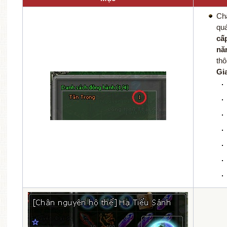
Ch
quá
cấ
nă
th
Gi