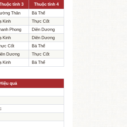
Thuộc tính 3
Thuộc tính 4
ường Thân
Bá Thể
ạ Kinh
Thực Cốt
hanh Phong
Diên Dương
ạ Kinh
Diên Dương
hực Cốt
Bá Thể
iên Dương
Thực Cốt
ạ Kinh
Bá Thể
Hiệu quả
c