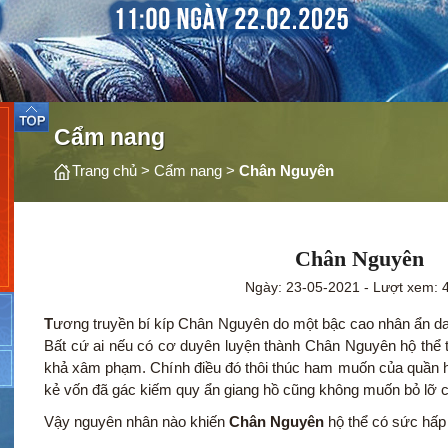
Cẩm nang
Trang chủ
>
Cẩm nang
>
Chân Nguyên
Chân Nguyên
Ngày: 23-05-2021 - Lượt xem: 
T
ương truyền bí kíp Chân Nguyên do một bậc cao nhân ẩn d
Bất cứ ai nếu có cơ duyên luyện thành Chân Nguyên hộ thể t
khả xâm phạm. Chính điều đó thôi thúc ham muốn của quần h
kẻ vốn đã gác kiếm quy ẩn giang hồ cũng không muốn bỏ lỡ c
Vậy nguyên nhân nào khiến
Chân Nguyên
hộ thể có sức hấp