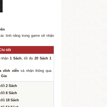
yên
các tính năng trong game sẽ nhận
Chi tiết
nhận
1 Sách
, tối đa
20 Sách 1
 vĩnh viễn
và nhận thông qua
 Gia
đổi
2 Sách
đổi
6 Sách
đổi
18 Sách