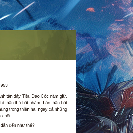
4953
anh tận đáy Tiêu Dao Cốc nắm giữ.
hì thân thủ bất phàm, bản thân bất
ùng trong thiên hạ, ngay cả những
ơ hội.
 dẫn đến như thế?