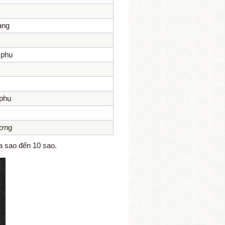
ạng
 phụ
 phụ
ương
ửa sao đến 10 sao.