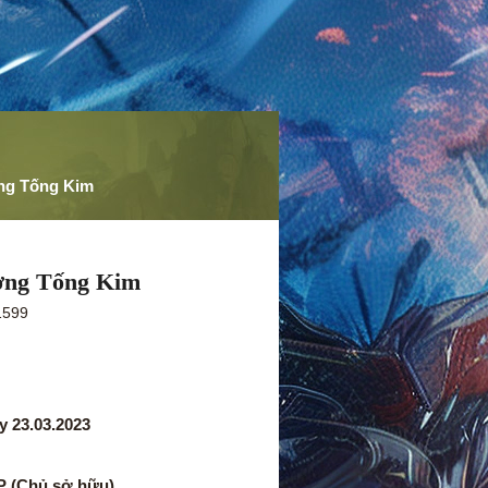
ờng Tống Kim
ường Tống Kim
1599
y 23.03.2023
 IP (Chủ sở hữu)