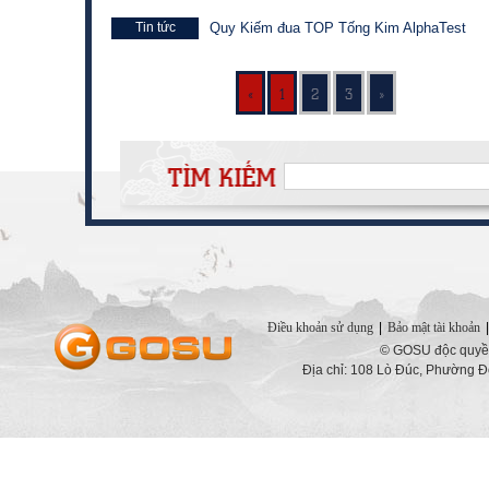
Tin tức
Quy Kiếm đua TOP Tống Kim AlphaTest
«
1
2
3
»
Điều khoản sử dụng
|
Bảo mật tài khoản
|
© GOSU độc quyền
Địa chỉ: 108 Lò Đúc, Phường Đ