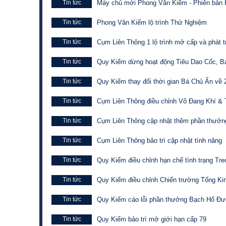
Tin tức
Máy chủ mới Phong Vân Kiếm - Phiên bản 
Tin tức
Phong Vân Kiếm lộ trình Thử Nghiệm
Tin tức
Cụm Liên Thông 1 lộ trình mở cấp và phát tr
Tin tức
Quy Kiếm dừng hoạt động Tiêu Dao Cốc, 
Tin tức
Quy Kiếm thay đổi thời gian Bá Chủ Ấn về 
Tin tức
Cụm Liên Thông điều chỉnh Võ Đang Khí &
Tin tức
Cụm Liên Thông cập nhật thêm phần thưởn
Tin tức
Cụm Liên Thông bảo trì cập nhật tính năng
Tin tức
Quy Kiếm điều chỉnh hạn chế tình trạng Tr
Tin tức
Quy Kiếm điều chỉnh Chiến trường Tống Ki
Tin tức
Quy Kiếm cáo lỗi phần thưởng Bạch Hổ Đư
Tin tức
Quy Kiếm bảo trì mở giới hạn cấp 79