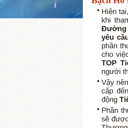
Bạch Hổ
Hiện tạ
khi tha
Đường
yêu cầu
phần th
cho vi
TOP Ti
người t
Vậy nên
cấp đế
động
Ti
Phần th
sẽ được
Thương 