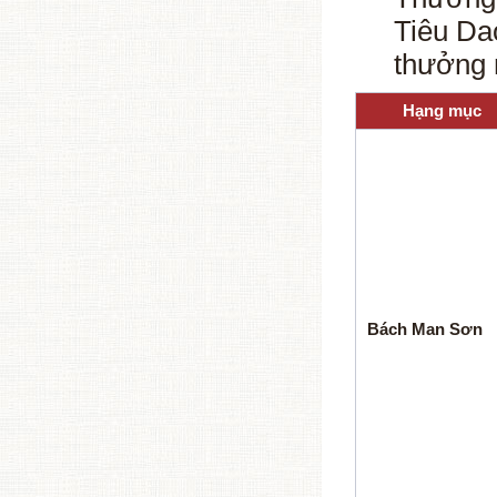
Tiêu Da
thưởng 
Hạng mục
Bách Man Sơn