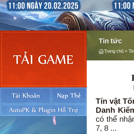
Tin tức
Trang chủ
>
Ti
Tín vật T
Danh Kiế
có thể nhậ
7, 8 ...