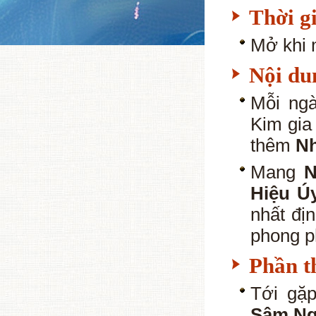
Thời g
Mở khi 
Nội du
Mỗi ngà
Kim gia
thêm
N
Mang
N
Hiệu Ú
nhất đị
phong p
Phần t
Tới gặ
Sâm N