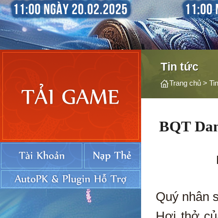
Tin tức
Trang chủ
>
Ti
BQT Dan
Quý nhân s
Hơi thở củ