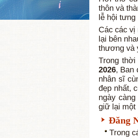
thôn và th
lễ hội tưng
Các các vị
lại bên nh
thương và 
Trong thời
2026
, Ban 
nhân sĩ cù
đẹp nhất, 
ngày càng
giữ lại một
Đăng N
Trong c