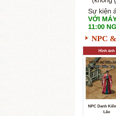
(không 
Sự kiện 
VỚI MÁ
11:00 NG
NPC & 
Hình ảnh
NPC Danh Kiế
Lão