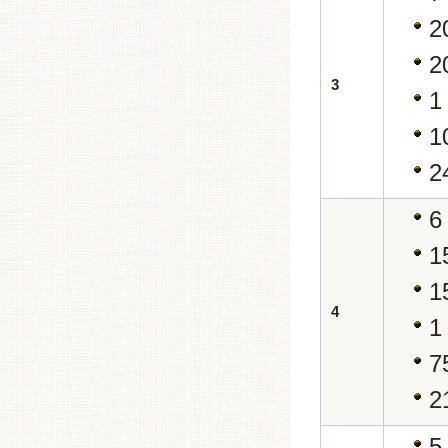
2
2
3
1
1
2
6
1
1
4
1
7
2
5