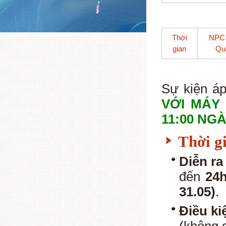
Thời
NPC 
gian
Qu
Sự kiện á
VỚI MÁY
11:00 NGÀ
Thời g
Diễn ra
đến
24
31.05)
.
Điều ki