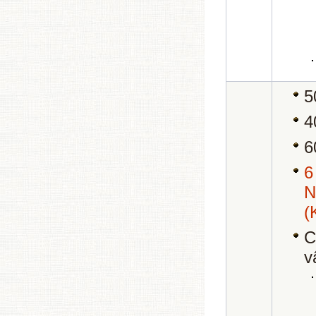
5
4
6
(
C
v