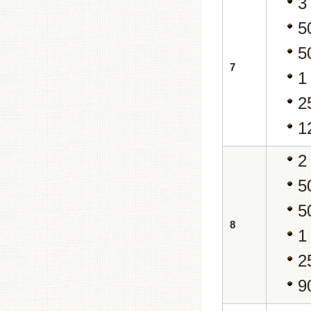
3
5
5
7
1
2
1
2
5
5
8
1
2
9