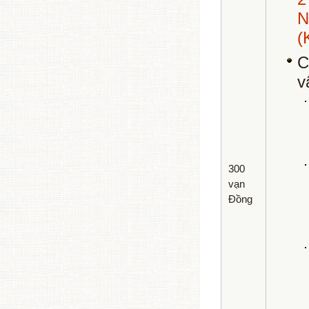
(
C
v
300
vạn
Đồng