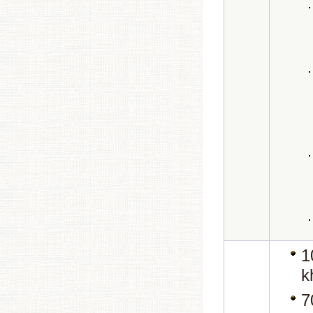
1
k
7