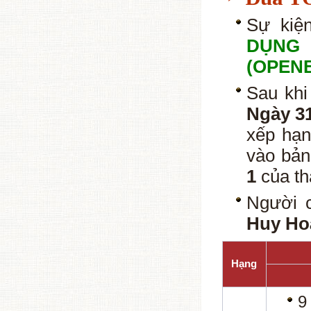
Sự kiệ
DỤNG 
(OPENB
Sau khi
Ngày 31
xếp hạ
vào bản
1
của th
Người c
Huy Ho
Hạng
9