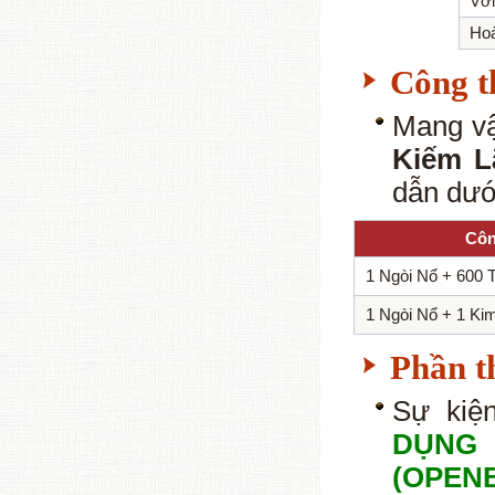
Với
Ho
Công t
Mang vậ
Kiếm L
dẫn dướ
Côn
1 Ngòi Nổ + 600 
1 Ngòi Nổ + 1 K
Phần t
Sự kiệ
DỤNG 
(OPENB