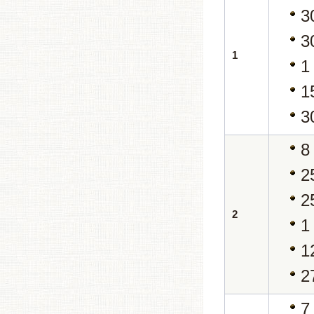
3
3
1
1
1
3
8
2
2
2
1
1
2
7