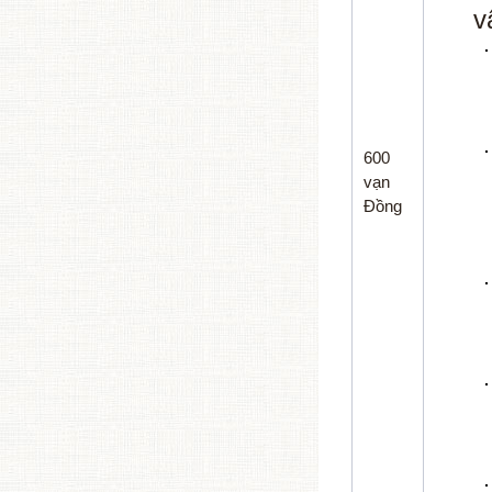
v
600
vạn
Đồng