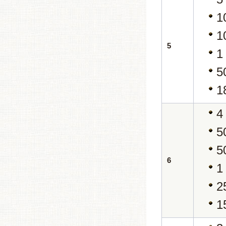
1
1
5
1
5
1
4
5
5
6
1
2
1