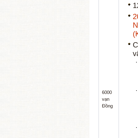
1
(
C
v
6000
vạn
Đồng