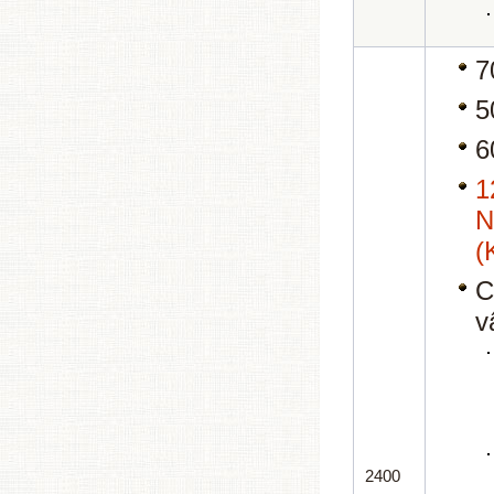
7
5
6
(
C
v
2400