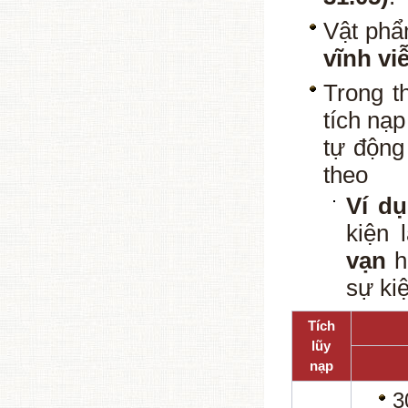
Vật phẩ
vĩnh vi
Trong t
tích nạp
tự động
theo
Ví dụ
kiện 
vạn
h
sự kiệ
Tích
lũy
nạp
3