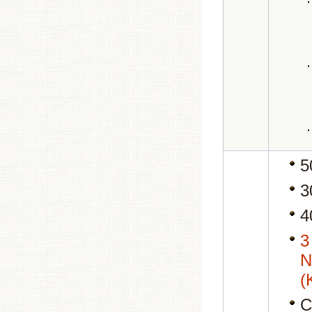
5
3
4
(
C