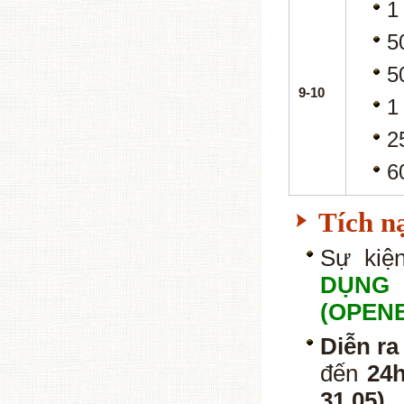
1
5
5
9-10
1
2
6
Tích n
Sự kiệ
DỤNG 
(OPENB
Diễn ra
đến
24
31.05)
.