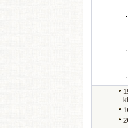
1
k
1
2