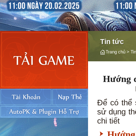
Tin tức
Trang chủ
>
Ti
Hướng d
Để có thể
sử dụng t
chi tiết
Hướng 