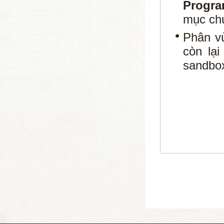
Progr
mục ch
Phân vù
còn lạ
sandbo