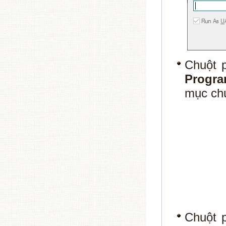
Chuột 
Progr
mục ch
Chuột 