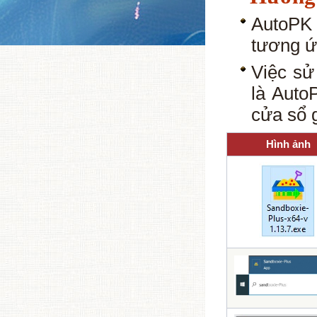
AutoPK 
tương ứ
Việc s
là Auto
cửa sổ 
Hình ảnh