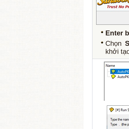
Enter 
Chọn
S
khởi tạ